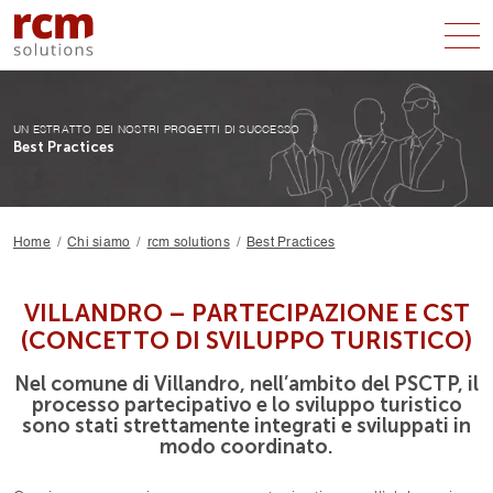
I NOSTRI SERVIZI
UN ESTRATTO DEI NOSTRI PROGETTI DI SUCCESSO
Best Practices
GRUPPI TARGET
CHI SIAMO
Home
Chi siamo
rcm solutions
Best Practices
RICHIESTA
VILLANDRO – PARTECIPAZIONE E CST
(CONCETTO DI SVILUPPO TURISTICO)
Nel comune di Villandro, nell’ambito del PSCTP, il
processo partecipativo e lo sviluppo turistico
sono stati strettamente integrati e sviluppati in
modo coordinato.