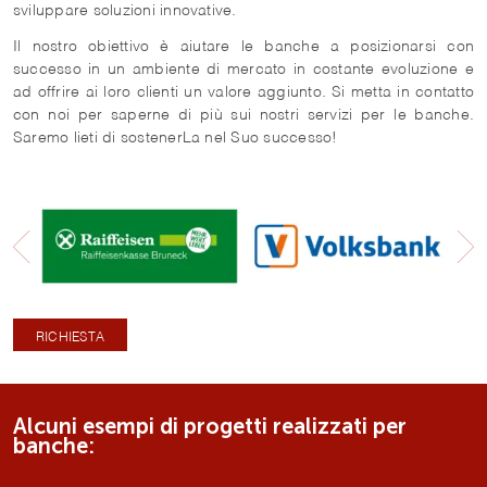
sviluppare soluzioni innovative.
Il nostro obiettivo è aiutare le banche a posizionarsi con
successo in un ambiente di mercato in costante evoluzione e
ad offrire ai loro clienti un valore aggiunto. Si metta in contatto
con noi per saperne di più sui nostri servizi per le banche.
Saremo lieti di sostenerLa nel Suo successo!
RICHIESTA
Alcuni esempi di progetti realizzati per
banche: