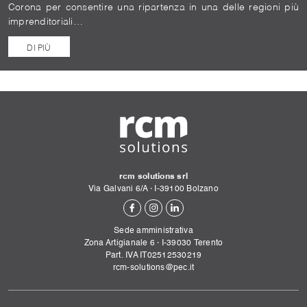
Corona per consentire una ripartenza in una delle regioni più
imprenditoriali…
DI PIÙ
rcm solutions srl
Via Galvani 6/A
·
I-
39100
Bolzano
Sede amministrativa
Zona Artigianale 6
·
I-
39030
Terento
Part. IVA IT02512530219
rcm-solutions@pec.it