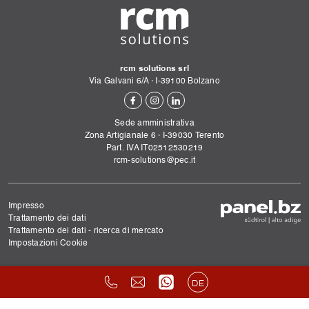
rcm solutions srl
Via Galvani 6/A
·
I-
39100
Bolzano
Sede amministrativa
Zona Artigianale 6
·
I-
39030
Terento
Part. IVA IT02512530219
rcm-solutions@pec.it
Impresso
Trattamento dei dati
Trattamento dei dati - ricerca di mercato
Impostazioni Cookie
DE