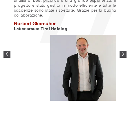
, un
analisi di best practice e una grande esperienza. Il
pro
 per
progetto è stato gestito in modo efficiente e tutte le
man
i ha
scadenze sono state rispettate. Grazie per la buona
l'a
to,
collaborazione.
su
enza
con
Norbert Gleirscher
ali.
nel
Lebensraum Tirol Holding
e un
Gra
nti.
man
enza
Lav
mol
Ge
Cas