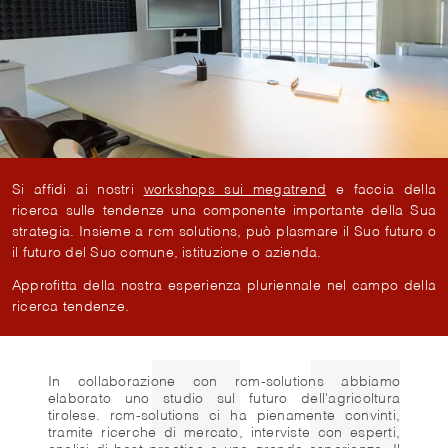
Si affidi ai nostri
workshops sui megatrend
e faccia della
ricerca sulle tendenze una componente importante della Sua
strategia. Insieme a rcm solutions, può plasmare il Suo futuro o
il futuro del Suo comune, istituzione o azienda.
Approfitta della nostra esperienza pluriennale nel campo della
ricerca tendenze.
n di
In collaborazione con rcm-solutions abbiamo
Com
tal'
elaborato uno studio sul futuro dell'agricoltura
Bru
miei
tirolese. rcm-solutions ci ha pienamente convinti,
ins
lto
tramite ricerche di mercato, interviste con esperti,
di