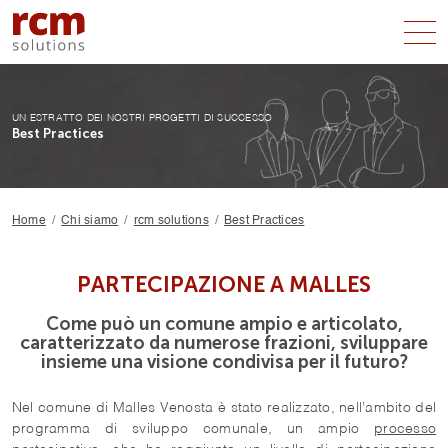
I NOSTRI SERVIZI
UN ESTRATTO DEI NOSTRI PROGETTI DI SUCCESSO
Best Practices
GRUPPI TARGET
CHI SIAMO
Home
Chi siamo
rcm solutions
Best Practices
RICHIESTA
PARTECIPAZIONE A MALLES
Come può un comune ampio e articolato,
caratterizzato da numerose frazioni, sviluppare
insieme una visione condivisa per il futuro?
Nel comune di Malles Venosta è stato realizzato, nell’ambito del
programma di sviluppo comunale, un ampio
processo