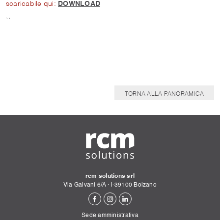
scaricabile qui:
DOWNLOAD
``
TORNA ALLA PANORAMICA
rcm solutions srl
Via Galvani 6/A
·
I-
39100
Bolzano
Sede amministrativa